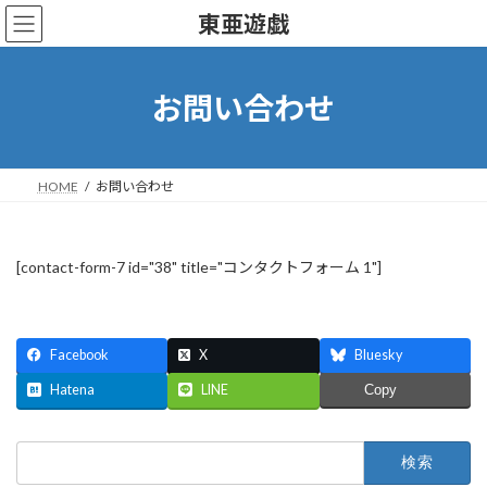
コ
ナ
東亜遊戯
ン
ビ
テ
ゲ
ン
ー
ツ
シ
お問い合わせ
へ
ョ
ス
ン
キ
に
ッ
移
HOME
お問い合わせ
プ
動
[contact-form-7 id="38" title="コンタクトフォーム 1"]
Facebook
X
Bluesky
Hatena
LINE
Copy
検
索: