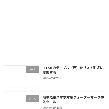
2023年5月30日
ナッシュ均衡を求めるゲームの1つである「1ド
ルの分配ゲーム（Divide-the-Dollar）」とか、
「ナッシュの要求ゲーム（Nash Demand
Game）」とかよばれるアレをシミュレーショ
ンできるシンプルなゲーム […]
続きを読む
最近の投稿
HTMLのテーブル（表）をリスト形式に
ツール
変換する
2025年2月26日
簡単軽量スマホ対応ウォーターマーク挿
ツール
入ツール
2024年11月15日